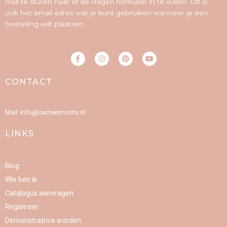
mail te sturen naar of de vragen formulier in te vullen. Dit is
ook het email adres wat je kunt gebruiken wanneer je een
bestelling wilt plaatsen.
F
I
P
Y
a
n
i
o
c
s
n
u
e
t
t
t
CONTACT
b
a
e
u
o
g
r
b
o
r
e
e
k
a
s
-
m
t
Mail: info@carmenmorris.nl
f
LINKS
Blog
Wie ben ik
Catalogus aanvragen
Registreer
Demonstratrice worden