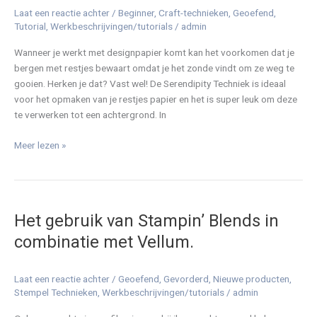
Laat een reactie achter
/
Beginner
,
Craft-technieken
,
Geoefend
,
Tutorial
,
Werkbeschrijvingen/tutorials
/
admin
Wanneer je werkt met designpapier komt kan het voorkomen dat je
bergen met restjes bewaart omdat je het zonde vindt om ze weg te
gooien. Herken je dat? Vast wel! De Serendipity Techniek is ideaal
voor het opmaken van je restjes papier en het is super leuk om deze
te verwerken tot een achtergrond. In
Meer lezen »
Het
gebruik
Het gebruik van Stampin’ Blends in
van
Stampin’
combinatie met Vellum.
Blends
in
Laat een reactie achter
/
Geoefend
,
Gevorderd
,
Nieuwe producten
,
combinatie
Stempel Technieken
,
Werkbeschrijvingen/tutorials
/
admin
met
Vellum.