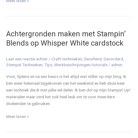
Meer lezen »
Achtergronden
maken
Achtergronden maken met Stampin’
met
Stampin’
Blends op Whisper White cardstock
Blends
op
Laat een reactie achter
/
Craft-technieken
,
Geoefend
,
Gevorderd
,
Whisper
Stempel Technieken
,
Tips
,
Werkbeschrijvingen/tutorials
/
admin
White
cardstock
Voor, tijdens en na een beurs is het altijd wat stiller op mijn blog. Ik
ben weer helemaal bijgekomen van het weekend en heb deze keer
een techniek die ik met jullie wil delen. Ik ben dol op mijn Stampin’ Up!
materialen maar vind het ook heel leuk om te voor meerdere
doeleinden te gebruiken.
Meer lezen »
Toepassingen