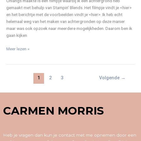
Onlangs maakte is een filmpje waarbij ik een achtergrond heb
gemaakt met behulp van Stampin’ Blends. Het filmpje vindt je <hier>
en het berichtje met de voorbeelden vindt je <hier>. Ik heb echt
helemaal weg van het maken van achtergronden op deze manier
maar was ook opzoek naar meerdere mogelijkheden. Daarom ben ik
gaan kijken
Meer lezen »
1
2
3
Volgende
→
CARMEN MORRIS
Heb je vragen dan kun je contact met me opnemen door een