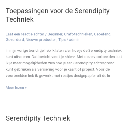
voor
Toepassingen voor de Serendipity
de
Serendipity
Techniek
Techniek
Laat een reactie achter
/
Beginner
,
Craft-technieken
,
Geoefend
,
Gevorderd
,
Nieuwe producten
,
Tips
/
admin
In mijn vorige berichtje heb ik laten zien hoe je de Serendipty techniek
kunt uitvoeren. Dat bericht vindt je <hier>. Met deze voorbeelden laat
ik je meer mogelijkheden zien hoe je een Serendipity achtergrond
kunt gebruiken als versiering voor je kaart of project. Voor de
voorbeelden heb ik gewerkt met restjes designpapier uit de In
Meer lezen »
Serendipity
Techniek
Serendipity Techniek