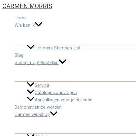
Ga
CARMEN MORRIS
naar
de
Home
inhoud
Wie ben ik
Het merk Stampen’ Up!
Blog
Stampin’ Up! Bestellen
Service
Catalogus aanvragen
Aanvullingen voor je collectie
Demonstratrice worden
Carmen webshop