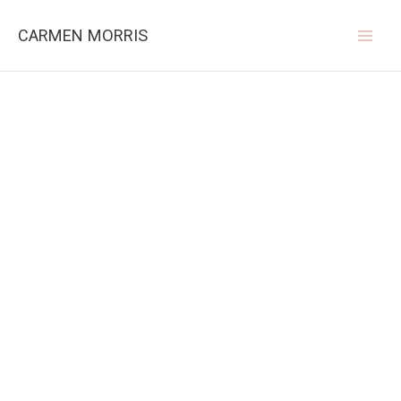
Ga
naar
CARMEN MORRIS
de
inhoud