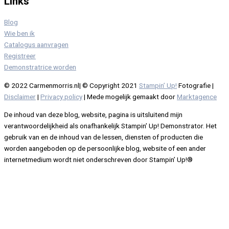
Links
Blog
Wie ben ik
Catalogus aanvragen
Registreer
Demonstratrice worden
© 2022 Carmenmorris.nl| © Copyright 2021
Stampin’ Up!
Fotografie |
Disclaimer
|
Privacy policy
| Mede mogelijk gemaakt door
Marktagence
De inhoud van deze blog, website, pagina is uitsluitend mijn
verantwoordelijkheid als onafhankelijk Stampin’ Up! Demonstrator. Het
gebruik van en de inhoud van de lessen, diensten of producten die
worden aangeboden op de persoonlijke blog, website of een ander
internetmedium wordt niet onderschreven door Stampin’ Up!®