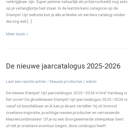
verkrijgbaar zijn. Super jammer natuurlijk als je bijvoorbeeld nog sets
op je verlanglijstje had staan. In de laatste kans categorie op de
Stampin’ Up! website kun je alle artikelen uit eerdere catalogi vinden
die nog wel […]
Meer lezen »
De
nieuwe
De nieuwe jaarcatalogus 2025-2026
jaarcatalogus
2025-
2026
Laat een reactie achter
/
Nieuwe producten
/
admin
De nieuwe Stampin’ Up! jaarcatalogus 2025–2026 is live! Vandaag is
het zover! De gloednieuwe Stampin’ Up! jaarcatalogus 2025–2026 is
vanaf nú beschikbaar en ik kan je alvast vertellen: hij zit bomvol
creatieve inspiratie, prachtige nieuwe producten en verrassende
kleurencombinaties! Of je nu een doorgewinterde stempelaar bent
of nét je creatieve avontuur begint, deze catalogus heeft