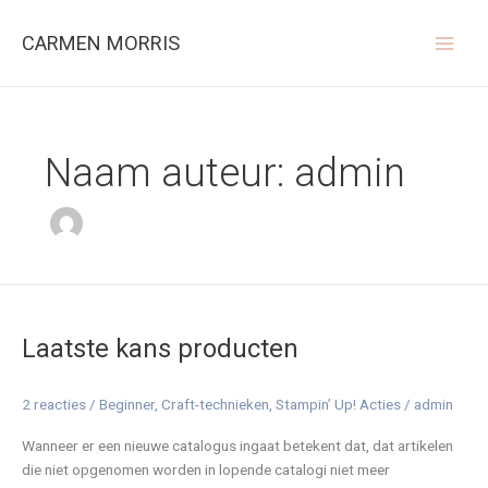
Ga
naar
CARMEN MORRIS
de
inhoud
Naam auteur: admin
Laatste
kans
Laatste kans producten
producten
2 reacties
/
Beginner
,
Craft-technieken
,
Stampin’ Up! Acties
/
admin
Wanneer er een nieuwe catalogus ingaat betekent dat, dat artikelen
die niet opgenomen worden in lopende catalogi niet meer