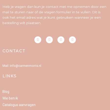
Heb je vragen dan kun je contact met me opnemen door een
mail te sturen naar of de vragen formulier in te vullen. Dit is
ook het email adres wat je kunt gebruiken wanneer je een
bestelling wilt plaatsen.
F
I
P
Y
a
n
i
o
c
s
n
u
e
t
t
t
CONTACT
b
a
e
u
o
g
r
b
o
r
e
e
k
a
s
-
m
t
Mail: info@carmenmorris.nl
f
LINKS
Blog
Wie ben ik
Catalogus aanvragen