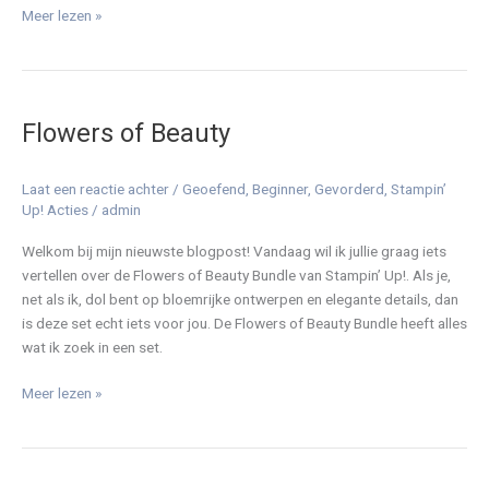
Meer lezen »
Flowers
of
Flowers of Beauty
Beauty
Laat een reactie achter
/
Geoefend
,
Beginner
,
Gevorderd
,
Stampin’
Up! Acties
/
admin
Welkom bij mijn nieuwste blogpost! Vandaag wil ik jullie graag iets
vertellen over de Flowers of Beauty Bundle van Stampin’ Up!. Als je,
net als ik, dol bent op bloemrijke ontwerpen en elegante details, dan
is deze set echt iets voor jou. De Flowers of Beauty Bundle heeft alles
wat ik zoek in een set.
Meer lezen »
Stampin’
Up!