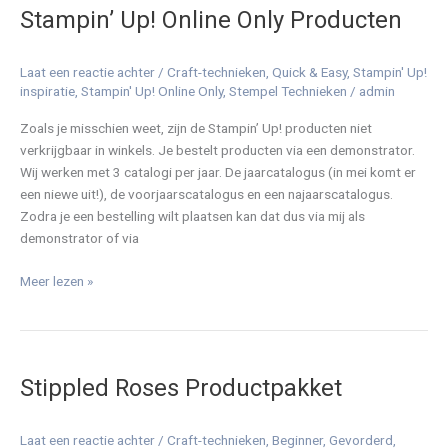
Stampin’ Up! Online Only Producten
Online
Only
Producten
Laat een reactie achter
/
Craft-technieken
,
Quick & Easy
,
Stampin' Up!
inspiratie
,
Stampin' Up! Online Only
,
Stempel Technieken
/
admin
Zoals je misschien weet, zijn de Stampin’ Up! producten niet
verkrijgbaar in winkels. Je bestelt producten via een demonstrator.
Wij werken met 3 catalogi per jaar. De jaarcatalogus (in mei komt er
een niewe uit!), de voorjaarscatalogus en een najaarscatalogus.
Zodra je een bestelling wilt plaatsen kan dat dus via mij als
demonstrator of via
Meer lezen »
Stippled
Roses
Stippled Roses Productpakket
Productpakket
Laat een reactie achter
/
Craft-technieken
,
Beginner
,
Gevorderd
,