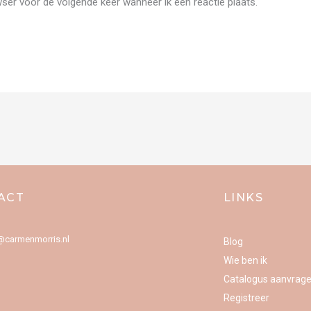
wser voor de volgende keer wanneer ik een reactie plaats.
ACT
LINKS
o@carmenmorris.nl
Blog
Wie ben ik
Catalogus aanvrag
Registreer