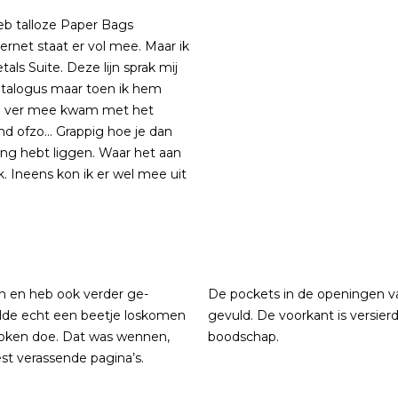
heb talloze Paper Bags
ernet staat er vol mee. Maar ik
ls Suite. Deze lijn sprak mij
 catalogus maar toen ik hem
 zo ver mee kwam met het
d ofzo… Grappig hoe je dan
lang hebt liggen. Waar het aan
 Ineens kon ik er wel mee uit
n en heb ook verder ge-
De pockets in de openingen va
ilde echt een beetje loskomen
gevuld. De voorkant is versier
roken doe. Dat was wennen,
boodschap.
est verassende pagina’s.