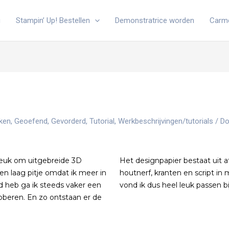
g
Stampin’ Up! Bestellen
Demonstratrice worden
Carm
eken
,
Geoefend
,
Gevorderd
,
Tutorial
,
Werkbeschrijvingen/tutorials
/ D
 leuk om uitgebreide 3D
Het designpapier bestaat uit 
en laag pitje omdat ik meer in
houtnerf, kranten en script in
d heb ga ik steeds vaker een
vond ik dus heel leuk passen bi
proberen. En zo ontstaan er de