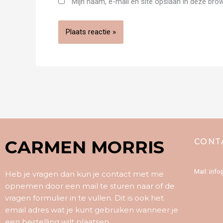
Mijn naam, e-mail en site opslaan in deze bro
CARMEN MORRIS
CONT
Mail: inf
Heb je vragen dan kun je contact met me
opnemen door een mail te sturen naar of de
vragen formulier in te vullen. Dit is ook het
email adres wat je kunt gebruiken wanneer je
een bestelling wilt plaatsen.