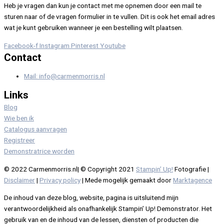
Heb je vragen dan kun je contact met me opnemen door een mail te
sturen naar of de vragen formulier in te vullen. Dit is ook het email adres
wat je kunt gebruiken wanneer je een bestelling wilt plaatsen.
Facebook-f
Instagram
Pinterest
Youtube
Contact
Mail: info@carmenmorris.nl
Links
Blog
Wie ben ik
Catalogus aanvragen
Registreer
Demonstratrice worden
© 2022 Carmenmorris.nl| © Copyright 2021
Stampin’ Up!
Fotografie |
Disclaimer
|
Privacy policy
| Mede mogelijk gemaakt door
Marktagence
De inhoud van deze blog, website, pagina is uitsluitend mijn
verantwoordelijkheid als onafhankelijk Stampin’ Up! Demonstrator. Het
gebruik van en de inhoud van de lessen, diensten of producten die