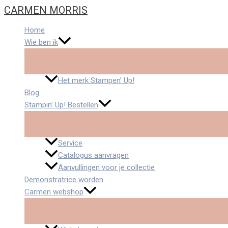
Ga
In
Feel-
Creatieve
CARMEN MORRIS
naar
memoriam…
Good
Party:
de
Pizzabox
zo
Home
inhoud
ga
Wie ben ik
ik
te
werk
Het merk Stampen’ Up!
Blog
Stampin’ Up! Bestellen
Service
Catalogus aanvragen
Aanvullingen voor je collectie
Demonstratrice worden
Carmen webshop