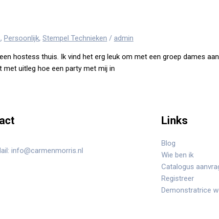
e
,
Persoonlijk
,
Stempel Technieken
/
admin
j een hostess thuis. Ik vind het erg leuk om met een groep dames aa
 met uitleg hoe een party met mij in
act
Links
Blog
ail: info@carmenmorris.nl
Wie ben ik
Catalogus aanvra
Registreer
Demonstratrice 