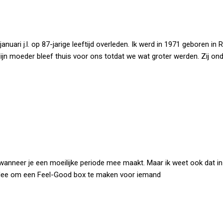
nuari j.l. op 87-jarige leeftijd overleden. Ik werd in 1971 geboren in 
ijn moeder bleef thuis voor ons totdat we wat groter werden. Zij on
 wanneer je een moeilijke periode mee maakt. Maar ik weet ook dat in
t idee om een Feel-Good box te maken voor iemand