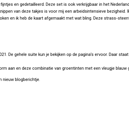
fijntjes en gedetailleerd. Deze set is ook verkrijgbaar in het Nederl
knippen van deze takjes is voor mij een arbeidsintensieve bezigheid. 
ebroken en ik heb de kaart afgemaakt met wat bling. Deze strass-stee
21. De gehele suite kun je bekijken op de pagina’s ervoor. Daar staa
norm aan en deze combinatie van groentinten met een vleugje blauw g
n nieuw blogberichtje.