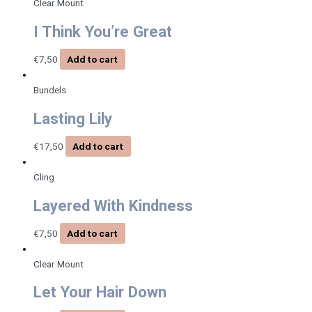
Clear Mount
I Think You’re Great
€
7,50
Add to cart
Bundels
Lasting Lily
€
17,50
Add to cart
Cling
Layered With Kindness
€
7,50
Add to cart
Clear Mount
Let Your Hair Down