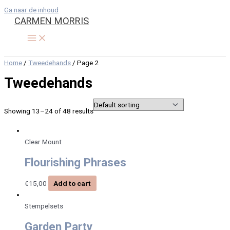
Ga naar de inhoud
CARMEN MORRIS
Home
/
Tweedehands
/ Page 2
Tweedehands
Showing 13–24 of 48 results
Clear Mount
Flourishing Phrases
€
15,00
Add to cart
Stempelsets
Garden Party