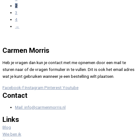
2
3
4
→
Carmen Morris
Heb je vragen dan kun je contact met me opnemen door een mail te
sturen naar of de vragen formulier in te vullen. Dit is ook het email adres
wat je kunt gebruiken wanneer je een bestelling wilt plaatsen.
Facebook-f
Instagram
Pinterest
Youtube
Contact
Mail: info@carmenmorris.nl
Links
Blog
Wie ben ik