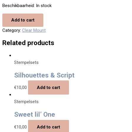
Beschikbaarheid:
In stock
Add to cart
Category:
Clear Mount
Related products
Stempelsets
Silhouettes & Script
€
10,00
Add to cart
Stempelsets
Sweet lil’ One
€
10,00
Add to cart