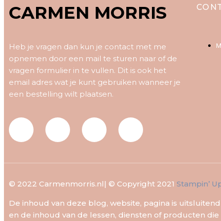
CARMEN MORRIS
CON
Heb je vragen dan kun je contact met me
M
opnemen door een mail te sturen naar of de
vragen formulier in te vullen. Dit is ook het
email adres wat je kunt gebruiken wanneer je
een bestelling wilt plaatsen.
F
I
P
Y
a
n
i
o
c
s
n
u
© 2022 Carmenmorris.nl| © Copyright 2021
Stampin’ Up
e
t
t
t
De inhoud van deze blog, website, pagina is uitsluiten
en de inhoud van de lessen, diensten of producten d