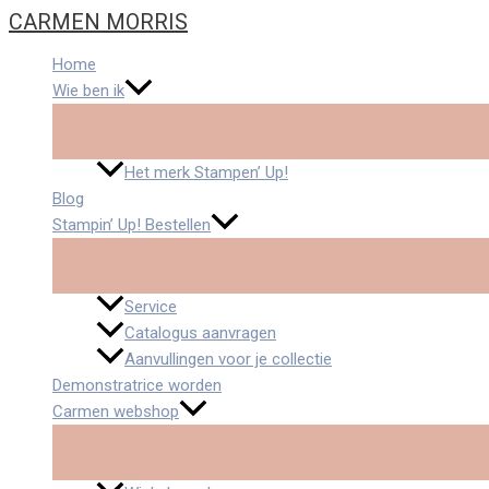
Ga
Flourishing
CARMEN MORRIS
naar
Phrases
de
quantity
Home
inhoud
Wie ben ik
Het merk Stampen’ Up!
Blog
Stampin’ Up! Bestellen
Service
Catalogus aanvragen
Aanvullingen voor je collectie
Demonstratrice worden
Carmen webshop