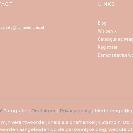
TACT
LINKS
Blog
ail: info@carmenmorris.nl
Wie ben ik
Catalogus aanvra
Registreer
Demonstratrice w
!
Fotografie |
Disclaimer
|
Privacy policy
| Mede mogelijk
d mijn verantwoordelijkheid als onafhankelijk Stampin’ Up
ie worden aangeboden op de persoonlijke blog, website o