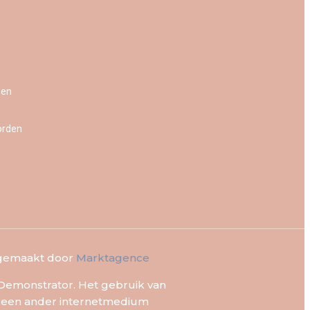
gen
orden
 gemaakt door
Marktagence
! Demonstrator. Het gebruik van
f een ander internetmedium