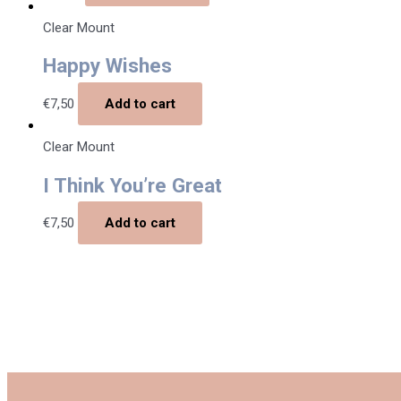
Clear Mount
Happy Wishes
€
7,50
Add to cart
Clear Mount
I Think You’re Great
€
7,50
Add to cart