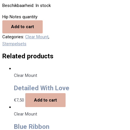
Beschikbaarheid:
In stock
Hip Notes quantity
Add to cart
Categories:
Clear Mount
,
Stempelsets
Related products
Clear Mount
Detailed With Love
€
7,50
Add to cart
Clear Mount
Blue Ribbon