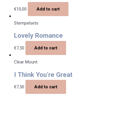
€
10,00
Add to cart
Stempelsets
Lovely Romance
€
7,50
Add to cart
Clear Mount
I Think You’re Great
€
7,50
Add to cart