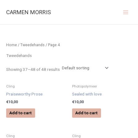
Ga
naar
CARMEN MORRIS
de
inhoud
Home
/
Tweedehands
/ Page 4
Tweedehands
Showing 37–48 of 48 results
Cling
Photopolymeer
Praiseworthy Prose
Sealed with love
€
10,00
€
10,00
Add to cart
Add to cart
Cling
Cling