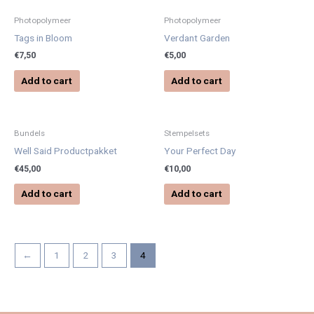
Photopolymeer
Photopolymeer
Tags in Bloom
Verdant Garden
€
7,50
€
5,00
Add to cart
Add to cart
Bundels
Stempelsets
Well Said Productpakket
Your Perfect Day
€
45,00
€
10,00
Add to cart
Add to cart
←
1
2
3
4