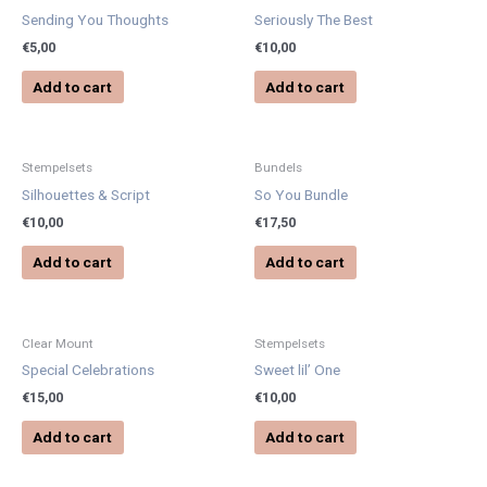
Sending You Thoughts
Seriously The Best
€
5,00
€
10,00
Add to cart
Add to cart
Stempelsets
Bundels
Silhouettes & Script
So You Bundle
€
10,00
€
17,50
Add to cart
Add to cart
Clear Mount
Stempelsets
Special Celebrations
Sweet lil’ One
€
15,00
€
10,00
Add to cart
Add to cart