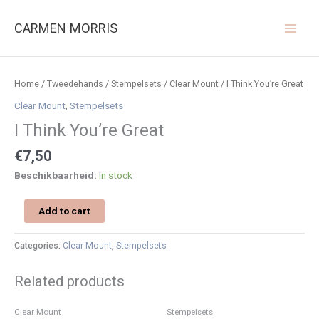
Ga
naar
CARMEN MORRIS
de
inhoud
I
Think
Home
/
Tweedehands
/
Stempelsets
/
Clear Mount
/ I Think You’re Great
You're
Clear Mount
,
Stempelsets
Great
I Think You’re Great
quantity
€
7,50
Beschikbaarheid:
In stock
Add to cart
Categories:
Clear Mount
,
Stempelsets
Related products
Clear Mount
Stempelsets