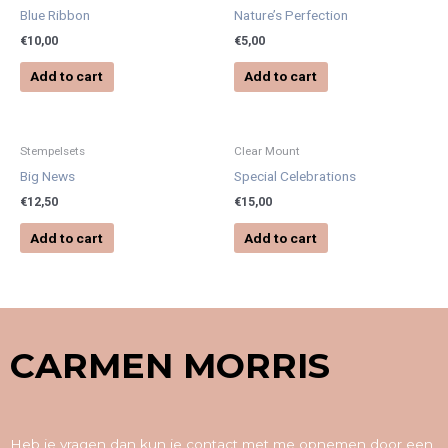
Blue Ribbon
Nature’s Perfection
€
10,00
€
5,00
Add to cart
Add to cart
Stempelsets
Clear Mount
Big News
Special Celebrations
€
12,50
€
15,00
Add to cart
Add to cart
CARMEN MORRIS
Heb je vragen dan kun je contact met me opnemen door een