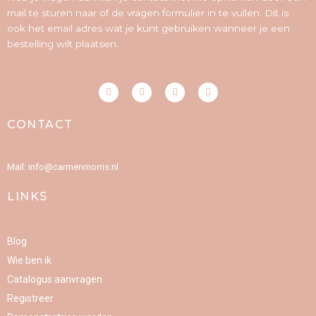
mail te sturen naar of de vragen formulier in te vullen. Dit is
ook het email adres wat je kunt gebruiken wanneer je een
bestelling wilt plaatsen.
F
I
P
Y
a
n
i
o
c
s
n
u
e
t
t
t
CONTACT
b
a
e
u
o
g
r
b
o
r
e
e
k
a
s
-
m
t
Mail: info@carmenmorris.nl
f
LINKS
Blog
Wie ben ik
Catalogus aanvragen
Registreer