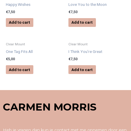
Happy Wishes
Love You to the Moon
€
7,50
€
7,50
Add to cart
Add to cart
Clear Mount
Clear Mount
One Tag Fits All
I Think You’re Great
€
5,00
€
7,50
Add to cart
Add to cart
CARMEN MORRIS
Heb je vragen dan kun je contact met me opnemen door een