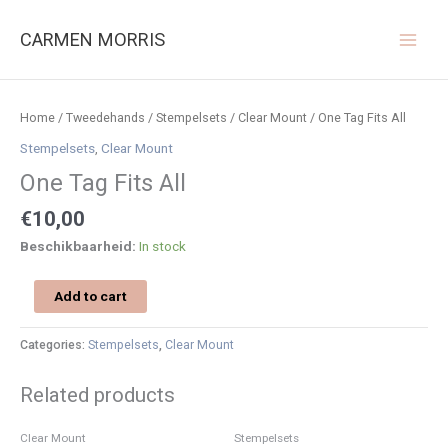
Ga
naar
CARMEN MORRIS
de
inhoud
One
Tag
Home
/
Tweedehands
/
Stempelsets
/
Clear Mount
/ One Tag Fits All
Fits
Stempelsets
,
Clear Mount
All
One Tag Fits All
quantity
€
10,00
Beschikbaarheid:
In stock
Add to cart
Categories:
Stempelsets
,
Clear Mount
Related products
Clear Mount
Stempelsets