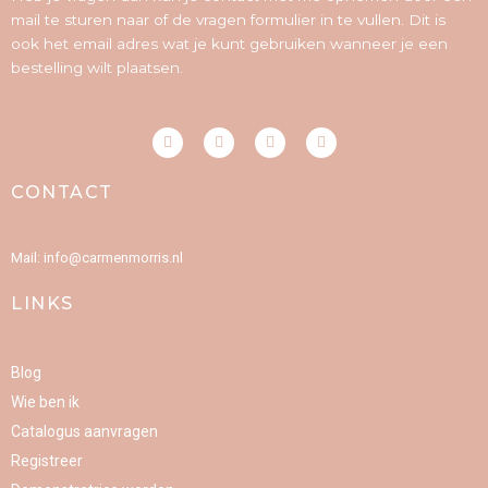
mail te sturen naar of de vragen formulier in te vullen. Dit is
ook het email adres wat je kunt gebruiken wanneer je een
bestelling wilt plaatsen.
F
I
P
Y
a
n
i
o
c
s
n
u
e
t
t
t
CONTACT
b
a
e
u
o
g
r
b
o
r
e
e
k
a
s
-
m
t
Mail: info@carmenmorris.nl
f
LINKS
Blog
Wie ben ik
Catalogus aanvragen
Registreer