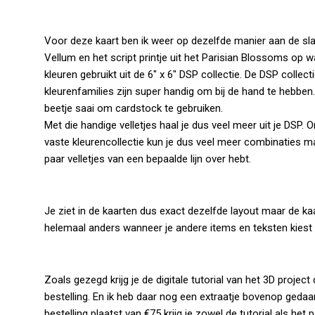
Voor deze kaart ben ik weer op dezelfde manier aan de sl
Vellum en het script printje uit het Parisian Blossoms op 
kleuren gebruikt uit de 6″ x 6″ DSP collectie. De DSP collect
kleurenfamilies zijn super handig om bij de hand te hebben.
beetje saai om cardstock te gebruiken.
Met die handige velletjes haal je dus veel meer uit je DSP.
vaste kleurencollectie kun je dus veel meer combinaties m
paar velletjes van een bepaalde lijn over hebt.
Je ziet in de kaarten dus exact dezelfde layout maar de k
helemaal anders wanneer je andere items en teksten kiest 
Zoals gezegd krijg je de digitale tutorial van het 3D project
bestelling. En ik heb daar nog een extraatje bovenop geda
bestelling plaatst van €75 krijg je zowel de tutorial als het