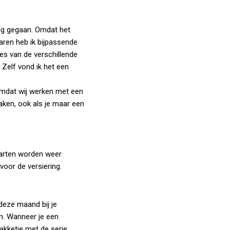
ag gegaan. Omdat het
waren heb ik bijpassende
ies van de verschillende
 Zelf vond ik het een
 Omdat wij werken met een
aken, ook als je maar een
aarten worden weer
voor de versiering.
 deze maand bij je
an. Wanneer je een
 pakketje met de serie