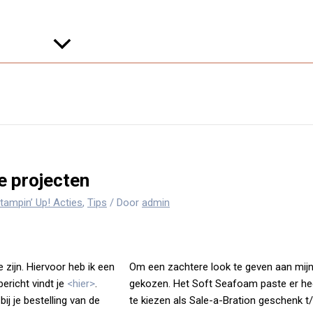
e projecten
tampin’ Up! Acties
,
Tips
/ Door
admin
 zijn. Hiervoor heb ik een
Om een zachtere look te geven aan mijn 
bericht vindt je
<hier>
.
gekozen. Het Soft Seafoam paste er heel
bij je bestelling van de
te kiezen als Sale-a-Bration geschenk t/