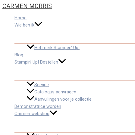
Ga
Typ
Naam
E-
CARMEN MORRIS
naar
hier...
mail
de
Home
inhoud
Wie ben ik
Het merk Stampen’ Up!
Blog
Stampin’ Up! Bestellen
Service
Catalogus aanvragen
Aanvullingen voor je collectie
Demonstratrice worden
Carmen webshop