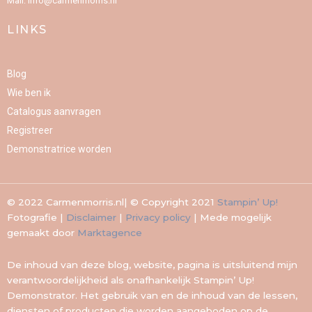
Mail: info@carmenmorris.nl
f
LINKS
Blog
Wie ben ik
Catalogus aanvragen
Registreer
Demonstratrice worden
© 2022 Carmenmorris.nl| © Copyright 2021
Stampin’ Up!
Fotografie |
Disclaimer
|
Privacy policy
| Mede mogelijk
gemaakt door
Marktagence
De inhoud van deze blog, website, pagina is uitsluitend mijn
verantwoordelijkheid als onafhankelijk Stampin’ Up!
Demonstrator. Het gebruik van en de inhoud van de lessen,
diensten of producten die worden aangeboden op de