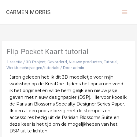
Ga
naar
CARMEN MORRIS
de
inhoud
Flip-Pocket Kaart tutorial
1 reactie
/
3D Project
,
Gevorderd
,
Nieuwe producten
,
Tutorial
,
Werkbeschrijvingen/tutorials
/ Door
admin
Jaren geleden heb ik dit 3D modelletje voor mijn
workshop op de KreaDoe. Tijdens het opruimen vond
ik het origineel en wilde hem gelijk een nieuw jasje
geven met nieuw designpapier (DSP). Hiervoor koos ik
de Parisian Blossoms Specialty Designer Series Paper.
Ik ben al een poosje bezig met de stempels en
accessoires bezig uit de Parisian Blossoms Suite en
deze keer is het tijd om de mogelijkheden van het
DSP uit te lichten.