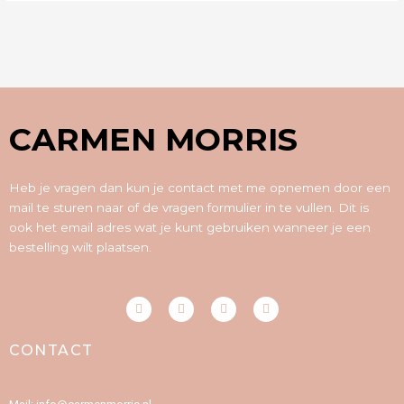
CARMEN MORRIS
Heb je vragen dan kun je contact met me opnemen door een
mail te sturen naar of de vragen formulier in te vullen. Dit is
ook het email adres wat je kunt gebruiken wanneer je een
bestelling wilt plaatsen.
F
I
P
Y
a
n
i
o
c
s
n
u
e
t
t
t
CONTACT
b
a
e
u
o
g
r
b
o
r
e
e
k
a
s
-
m
t