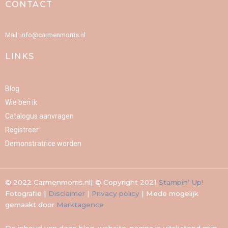
CONTACT
b
a
e
u
o
g
r
b
o
r
e
e
k
a
s
-
m
t
Mail: info@carmenmorris.nl
f
LINKS
Blog
Wie ben ik
Catalogus aanvragen
Registreer
Demonstratrice worden
© 2022 Carmenmorris.nl| © Copyright 2021
Stampin’ Up!
Fotografie |
Disclaimer
|
Privacy policy
| Mede mogelijk
gemaakt door
Marktagence