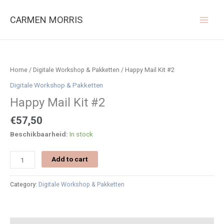
Ga
naar
CARMEN MORRIS
de
inhoud
Happy
Mail
Kit
Home
/
Digitale Workshop & Pakketten
/ Happy Mail Kit #2
#2
Digitale Workshop & Pakketten
quantity
Happy Mail Kit #2
€
57,50
Beschikbaarheid:
In stock
Add to cart
Category:
Digitale Workshop & Pakketten