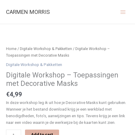
Ga
naar
CARMEN MORRIS
de
inhoud
Digitale
Workshop
-
Toepassingen
Home
/
Digitale Workshop & Pakketten
/ Digitale Workshop –
met
Toepassingen met Decorative Masks
Decorative
Digitale Workshop & Pakketten
Masks
Digitale Workshop – Toepassingen
quantity
met Decorative Masks
€
4,99
In deze workshop leg ik uit hoe je Decorative Masks kunt gebruiken.
Wanneer je het bestand download krijg je een werkblad met
benodigdheden, foto’s, aanwijzingen en tips. Tevens krijg je een link
naar een video waarin je de werkwijze bij de kaarten kunt zien.
Add to cart