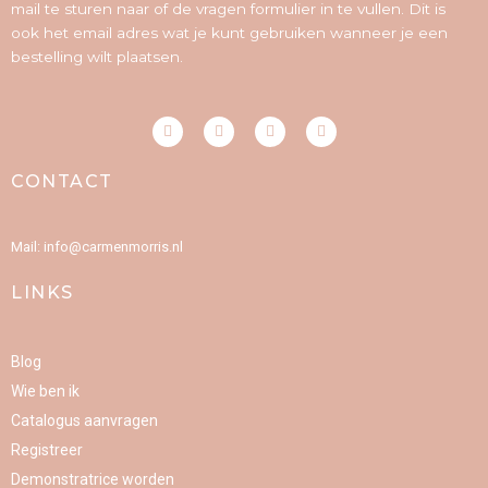
mail te sturen naar of de vragen formulier in te vullen. Dit is
ook het email adres wat je kunt gebruiken wanneer je een
bestelling wilt plaatsen.
F
I
P
Y
a
n
i
o
c
s
n
u
e
t
t
t
CONTACT
b
a
e
u
o
g
r
b
o
r
e
e
k
a
s
-
m
t
Mail: info@carmenmorris.nl
f
LINKS
Blog
Wie ben ik
Catalogus aanvragen
Registreer
Demonstratrice worden