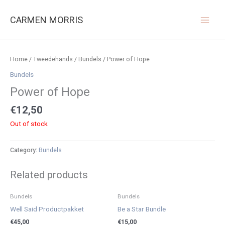
Ga
naar
CARMEN MORRIS
de
inhoud
Home
/
Tweedehands
/
Bundels
/ Power of Hope
Bundels
Power of Hope
€
12,50
Out of stock
Category:
Bundels
Related products
Bundels
Bundels
Well Said Productpakket
Be a Star Bundle
€
45,00
€
15,00