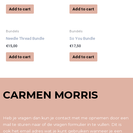
Add to cart
Add to cart
Bundels
Bundels
Needle Thread Bundle
So You Bundle
€
15,00
€
17,50
Add to cart
Add to cart
CARMEN MORRIS
Heb je vragen dan kun je contact met me opnemen door een
mail te sturen naar of de vragen formulier in te vullen. Dit is
ook het email adres wat je kunt gebruiken wanneer je een