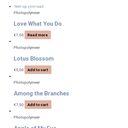
Niet op voorraad
Photopolymeer
Love What You Do
€
7,50
Read more
Photopolymeer
Lotus Blossom
€
5,00
Add to cart
Photopolymeer
Among the Branches
€
7,50
Add to cart
Photopolymeer